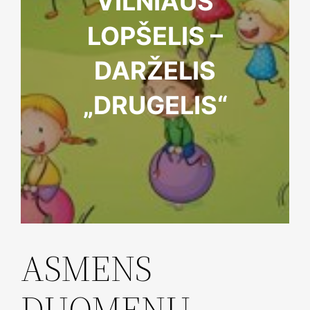
VILNIAUS
LOPŠELIS –
DARŽELIS
„DRUGELIS“
ASMENS
DUOMENŲ