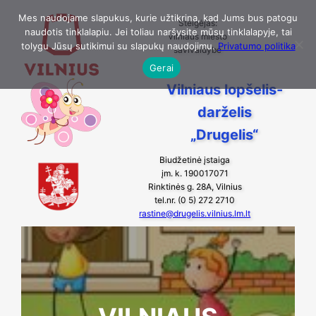
Eiti
Mes naudojame slapukus, kurie užtikrina, kad Jums bus patogu
Steigėjas:
naudotis tinklalapiu. Jei toliau naršysite mūsų tinklalapyje, tai
prie
Vilniaus miesto
tolygu Jūsų sutikimui su slapukų naudojimu.
Privatumo politika
savivaldybė
turinio
Gerai
Vilniaus lopšelis-
darželis
„Drugelis“
Biudžetinė įstaiga
įm. k. 190017071
Rinktinės g. 28A, Vilnius
tel.nr. (0 5) 272 2710
rastine@drugelis.vilnius.lm.lt