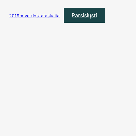
Parsisiųsti
2019m.veiklos-ataskaita