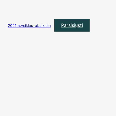
Parsisiųsti
2021m.veiklos-ataskaita