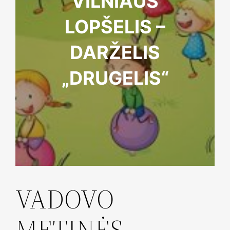
VILNIAUS
LOPŠELIS –
DARŽELIS
„DRUGELIS“
VADOVO
METINĖS