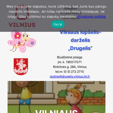
Eiti
Mes naudojame slapukus, kurie užtikrina, kad Jums bus patogu
Steigėjas:
naudotis tinklalapiu. Jei toliau naršysite mūsų tinklalapyje, tai
prie
Vilniaus miesto
tolygu Jūsų sutikimui su slapukų naudojimu.
Privatumo politika
savivaldybė
turinio
Gerai
Vilniaus lopšelis-
darželis
„Drugelis“
Biudžetinė įstaiga
įm. k. 190017071
Rinktinės g. 28A, Vilnius
tel.nr. (0 5) 272 2710
rastine@drugelis.vilnius.lm.lt