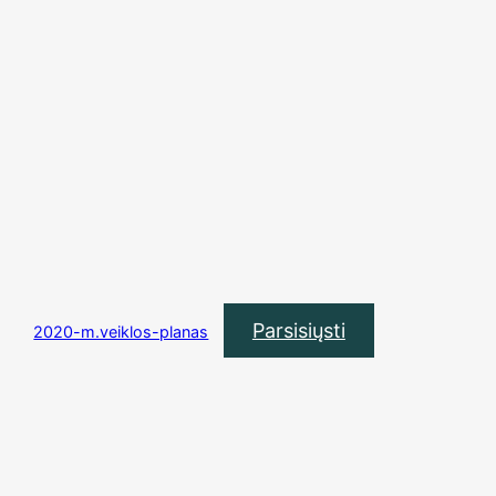
Parsisiųsti
2020-m.veiklos-planas