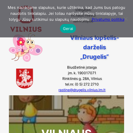
Eiti
Mes naudojame slapukus, kurie užtikrina, kad Jums bus patogu
Steigėjas:
naudotis tinklalapiu. Jei toliau naršysite mūsų tinklalapyje, tai
prie
Vilniaus miesto
tolygu Jūsų sutikimui su slapukų naudojimu.
Privatumo politika
savivaldybė
turinio
Gerai
Vilniaus lopšelis-
darželis
„Drugelis“
Biudžetinė įstaiga
įm. k. 190017071
Rinktinės g. 28A, Vilnius
tel.nr. (0 5) 272 2710
rastine@drugelis.vilnius.lm.lt