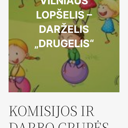
VILNIAUS
LOPŠELIS –
DARŽELIS
„DRUGELIS“
KOMISIJOS IR
DARBO GRUPĖS