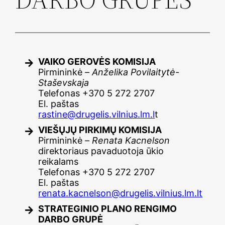
VAIKO GEROVĖS KOMISIJA
Pirmininkė –
Anželika Povilaitytė-
Staševskaja
Telefonas +370 5 272 2707
El. paštas
rastine@drugelis.vilnius.lm.l
t
VIEŠŲJŲ PIRKIMŲ KOMISIJA
Pirmininkė –
Renata Kacnelson
direktoriaus pavaduotoja ūkio
reikalams
Telefonas +370 5 272 2707
El. paštas
renata.kacnelson@drugelis.vilnius.lm.lt
STRATEGINIO PLANO RENGIMO
DARBO GRUPĖ