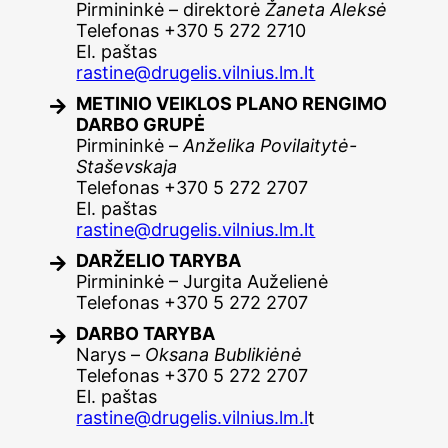
Pirmininkė – direktorė
Žaneta Aleksė
Telefonas +370 5 272 2710
El. paštas
rastine@drugelis.vilnius.lm.lt
METINIO VEIKLOS PLANO RENGIMO
DARBO GRUPĖ
Pirmininkė –
Anželika Povilaitytė-
Staševskaja
Telefonas +370 5 272 2707
El. paštas
rastine@drugelis.vilnius.lm.lt
DARŽELIO TARYBA
Pirmininkė – Jurgita Auželienė
Telefonas +370 5 272 2707
DARBO TARYBA
Narys –
Oksana Bublikiėnė
Telefonas +370 5 272 2707
El. paštas
rastine@drugelis.vilnius.lm.l
t