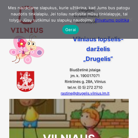
Eiti
Mes naudojame slapukus, kurie užtikrina, kad Jums bus patogu
Steigėjas:
naudotis tinklalapiu. Jei toliau naršysite mūsų tinklalapyje, tai
prie
Vilniaus miesto
tolygu Jūsų sutikimui su slapukų naudojimu.
Privatumo politika
savivaldybė
turinio
Gerai
Vilniaus lopšelis-
darželis
„Drugelis“
Biudžetinė įstaiga
įm. k. 190017071
Rinktinės g. 28A, Vilnius
tel.nr. (0 5) 272 2710
rastine@drugelis.vilnius.lm.lt